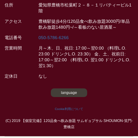
住所
愛知県豊橋市松葉町２－８－１リバティービル1
階
アクセス
豊橋駅徒歩4分/120品食べ飲み放題3000円/単品
飲み放題1480円~/～看板のない居酒屋～
電話番号
050-5786-6266
営業時間
月～木、日、祝日: 17:00～翌0:00 （料理L.O.
23:00 ドリンクL.O. 23:30） 金、土、祝前日:
17:00～翌2:00 （料理L.O. 翌1:00 ドリンクL.O.
翌1:30）
定休日
なし
language
Cookie利用について
(C) 2019 【個室完備】120品食べ飲み放題 サムギョプサル SHOUMON‐笑門‐
豊橋店