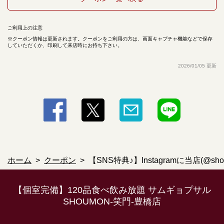
ご利用上の注意
クーポン情報は更新されます。クーポンをご利用の方は、画面キャプチャ機能などで保存
していただくか、印刷して来店時にお持ち下さい。
この店舗情報をシェアする
2026/01/05 更新
【SNS特典♪】Instagramに当店(@shoumon0302)タグ付け
ストーリー投稿でお料理1品サービス！ | 【個室完備】120
品食べ飲み放題 サムギョプサル SHOUMON‐笑門‐豊橋店
愛知県豊橋市松葉町２－８－１リバティービル1階
https://shoumon.owst.jp/coupons/145803657
お店情報をコピー
ホーム
クーポン
【SNS特典♪】Instagramに当店(
【個室完備】120品食べ飲み放題 サムギョプサル
SHOUMON‐笑門‐豊橋店
閉じる