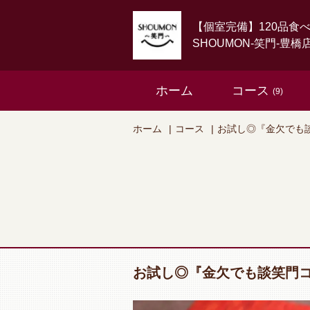
【個室完備】120品食
SHOUMON‐笑門‐豊橋
ホーム
コース
(9)
ホーム
コース
お試し◎『金欠でも談
お試し◎『金欠でも談笑門コー