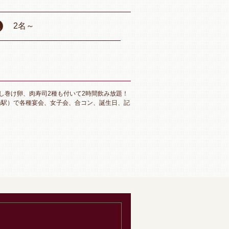
2名
～
し巻け卵、肉寿司2種も付いて2時間飲み放題！
橋駅）で各種宴会、女子会、合コン、誕生日、記