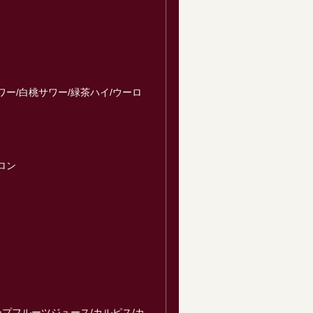
ー/白桃サワー/緑茶ハイ/ウーロ
ロン
ープフルーツジュース/カルピス/カ