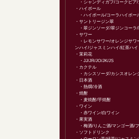
・シャンディガフ/コークビア/
・ハイボール
・ハイボール/コーラハイボール
・サントリージン翠
・翠ジンソーダ/翠ジンコーラ/
・サワー
・レモンサワー/オレンジサワー
ンハイ/ジャスミンハイ/紅茶ハイ
・茉莉花
・JJ/JR/JO/JK/JS
・カクテル
・カシスソーダ/カシスオレンジ
・日本酒
・熱燗/冷酒
・焼酎
・麦焼酎/芋焼酎
・ワイン
・赤ワイン/白ワイン
・果実酒
・梅酒/りんご酒/マンゴー酒/
・ソフトドリンク
・ウーロン茶/緑茶/ジャスミン茶