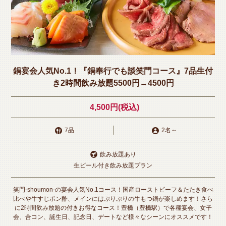
鍋宴会人気No.1！『鍋奉行でも談笑門コース』7品生付
き2時間飲み放題5500円→4500円
4,500円
(税込)
7品
2名
～
飲み放題あり
生ビール付き飲み放題プラン
笑門-shoumon-の宴会人気No.1コース！国産ローストビーフ＆たたき食べ
比べや牛すじポン酢、メインにはぷりぷりの牛もつ鍋が楽しめます！さら
に2時間飲み放題の付きお得なコース！豊橋（豊橋駅）で各種宴会、女子
会、合コン、誕生日、記念日、デートなど様々なシーンにオススメです！