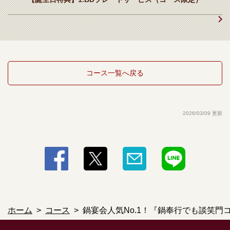
・赤ワイン/白ワイン
・果実酒
・梅酒/りんご酒/マンゴー酒/フレーバー鏡月 アセロラ
・ソフトドリンク
・ウーロン茶/緑茶/ジャスミン茶/ストレートティー/コーラ/ジンジャ
ーエール/オレンジジュース/グレープフルーツジュース/カルピス/カル
ピスソーダ
コース一覧へ戻る
2026/03/09 更新
ホーム
コース
鍋宴会人気No.1！『鍋奉行でも談笑門コ