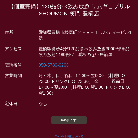
【個室完備】120品食べ飲み放題 サムギョプサル
SHOUMON‐笑門‐豊橋店
住所
愛知県豊橋市松葉町２－８－１リバティービル1
階
アクセス
豊橋駅徒歩4分/120品食べ飲み放題3000円/単品
飲み放題1480円~/～看板のない居酒屋～
電話番号
050-5786-6266
営業時間
月～木、日、祝日: 17:00～翌0:00 （料理L.O.
23:00 ドリンクL.O. 23:30） 金、土、祝前日:
17:00～翌2:00 （料理L.O. 翌1:00 ドリンクL.O.
翌1:30）
定休日
なし
language
Cookie利用について