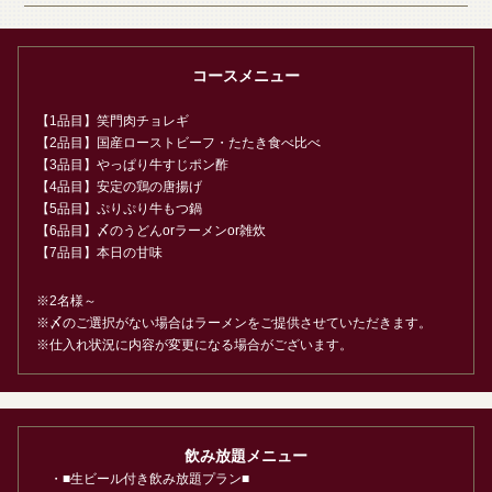
コースメニュー
【1品目】笑門肉チョレギ
【2品目】国産ローストビーフ・たたき食べ比べ
【3品目】やっぱり牛すじポン酢
【4品目】安定の鶏の唐揚げ
【5品目】ぷりぷり牛もつ鍋
【6品目】〆のうどんorラーメンor雑炊
【7品目】本日の甘味
※2名様～
※〆のご選択がない場合はラーメンをご提供させていただきます。
※仕入れ状況に内容が変更になる場合がございます。
この店舗情報をシェアする
飲み放題メニュー
鍋宴会人気No.1！『鍋奉行でも談笑門コース』7品生付き2
・■生ビール付き飲み放題プラン■
時間飲み放題5500円→4500円 | 【個室完備】120品食べ飲