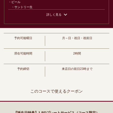
・ビール
み放題 サムギョプサル SHOUMON‐笑門‐豊橋店
・サントリー生
愛知県豊橋市松葉町２－８－１リバティービル1階
・ビアカクテル
詳しく見る
https://shoumon.owst.jp/courses/209623737
・シャンディガフ/コークビア/カシスビア/ピーチビア
・ハイボール
・ハイボール/コーラハイボール/ジンジャーハイボール
お店情報をコピー
・サントリージン翠
・翠ジンソーダ/翠ジンコーラ/翠ジンジンジャー/翠ジンオレンジ/翠
予約可能曜日
月～日・祝日・祝前日
ジングレープフルーツ
・サワー
・レモンサワー/オレンジサワー/グレープフルーツサワー/コークサワ
滞在可能時間
2時間
ー/ジンジャーサワー/カルピスサワー/白桃サワー/緑茶ハイ/ウーロンハ
イ/ジャスミンハイ/紅茶ハイ
閉じる
・茉莉花
予約締切
来店日の前日23時まで
・JJ/JR/JO/JK/JS
・カクテル
・カシスソーダ/カシスオレンジ/カシスグレープフルーツ/カシスウー
ロン/ピーチオレンジ/ピーチウーロン
このコースで使えるクーポン
・日本酒
・熱燗/冷酒
・焼酎
・麦焼酎/芋焼酎
【誕生日特典】1.BDプレートサービス（コース限定）
・ワイン