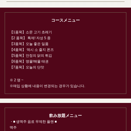
コースメニュー
【1품목】소문 고기 초레기
【2 품목】 특제! 자성 5 종
【3품목】오늘 좋은 일품
【4품목】 역시 소 줄지 폰즈
【5품목】안정의 닭의 튀김
【6품목】명물!해물 태권
【7품목】오늘의 단맛
※ 2 명 ~
※매입 상황에 내용이 변경되는 경우가 있습니다.
飲み放題メニュー
・■ 생맥주 음료 무제한 플랜 ■
この店舗情報をシェアする
맥주