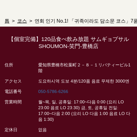
톱
코스
연회 인기 No.1! 「귀족이라도 담소문 코스」7품
【個室完備】120品食べ飲み放題 サムギョプサル
SHOUMON‐笑門‐豊橋店
住所
愛知県豊橋市松葉町２－８－１リバティービル1
階
アクセス
도요하시역 도보 4분/120품 음료 무제한 3000엔
電話番号
050-5786-6266
営業時間
월~목, 일, 공휴일: 17:00~다음 0:00 (요리 LO
23:00 음료 LO 23:30) 금, 토, 공휴일 전일:
17:00~다음 2:00 (요리 LO 다음 1:00 음료 LO 다
음 1:30)
定休日
없음