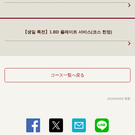
· 소프트 드링크
・우롱 차/녹차/재스민 차/스트레이트 티/콜라/진저 에일/오렌지 주스/자
몽 주스/칼피스/칼피스 소다
【생일 특전】1.BD 플레이트 서비스(코스 한정)
コース一覧へ戻る
2026/03/09 更新