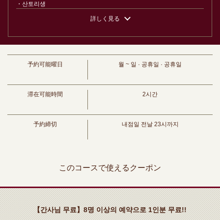
・산토리생
비아 칵테일
연회 인기 No.1! 「귀족이라도 담소문 코스」7품생 첨부 2시
詳しく見る
・샹디가프/코크비아/카시스비아/피치비아
간 무제한 5500엔→4500엔 | 【個室完備】120品食べ飲み
· 하이볼
放題 サムギョプサル SHOUMON‐笑門‐豊橋店
· 하이볼 / 콜라 하이볼 / 생강 하이볼
愛知県豊橋市松葉町２－８－１リバティービル1階
・산토리진 옥
https://shoumon.owst.jp/courses/201170668
・취 진소다/취 진콜라/취 진저/옥 진 오렌지/취 진 그레이프 후르츠
予約可能曜日
월 ~ 일 · 공휴일 · 공휴일
사워
お店情報をコピー
・레몬 사워/오렌지 사워/포도 과일 사워/코크 사워/진저 사워/칼피스 사
워/백도 사워/녹차 하이/우롱 하이/재스민 하이/홍차 하이
滞在可能時間
2시간
・莉莉花
・JJ/JR/JO/JK/JS
칵테일
予約締切
내점일 전날 23시까지
· 카시스 소다 / 카시스 오렌지 / 카시스 자몽 / 카시스 우롱 / 복숭아 오렌지
/ 복숭아 우롱
閉じる
· 술
· 데운 술 / 찬 술
このコースで使えるクーポン
술
· 보리 소주 / 고구마 소주
와인
적포도주 / 화이트 와인
【간사님 무료】8명 이상의 예약으로 1인분 무료!!
· 과실주
· 매실주 / 사과 술 / 망고 술 / 맛 미카즈키 아세로라