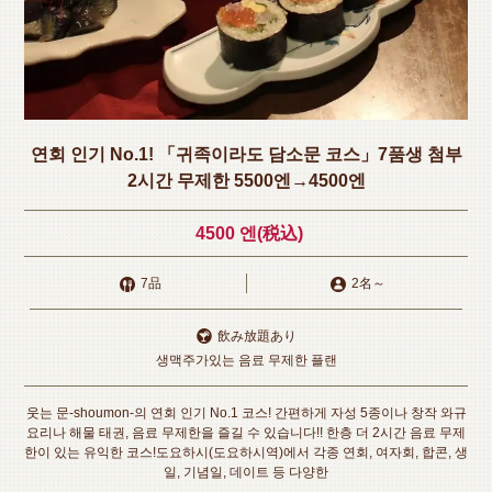
연회 인기 No.1! 「귀족이라도 담소문 코스」7품생 첨부
2시간 무제한 5500엔→4500엔
4500 엔
(税込)
7品
2名
～
飲み放題あり
생맥주가있는 음료 무제한 플랜
웃는 문-shoumon-의 연회 인기 No.1 코스! 간편하게 자성 5종이나 창작 와규
요리나 해물 태권, 음료 무제한을 즐길 수 있습니다!! 한층 더 2시간 음료 무제
한이 있는 유익한 코스!도요하시(도요하시역)에서 각종 연회, 여자회, 합콘, 생
일, 기념일, 데이트 등 다양한