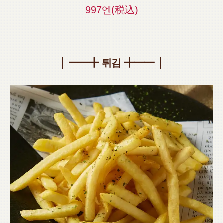
997엔
(税込)
━━╋ 튀김 ╋━━