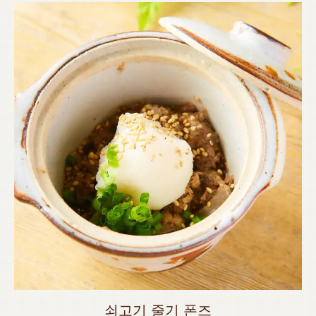
쇠고기 줄기 폰즈