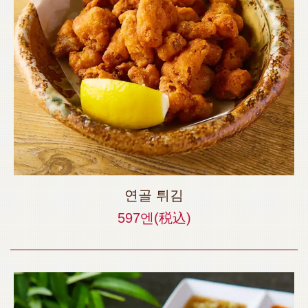
연골 튀김
597엔
(税込)