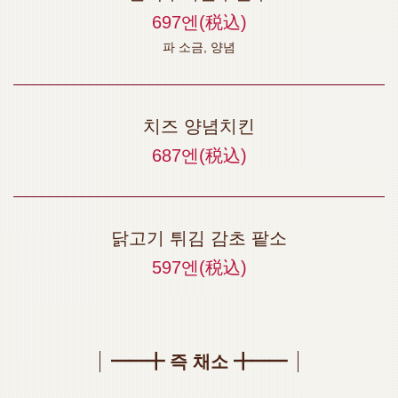
697엔
(税込)
파 소금, 양념
치즈 양념치킨
687엔
(税込)
닭고기 튀김 감초 팥소
597엔
(税込)
━━╋ 즉 채소 ╋━━