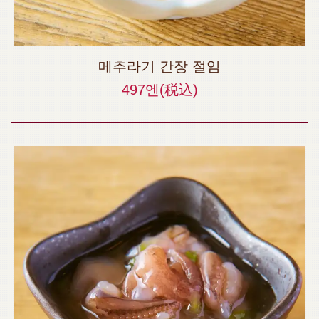
메추라기 간장 절임
497엔
(税込)