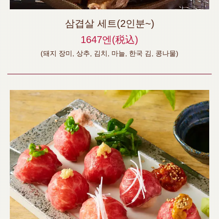
삼겹살 세트(2인분~)
1647엔
(税込)
(돼지 장미, 상추, 김치, 마늘, 한국 김, 콩나물)