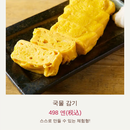
この店舗情報をシェアする
요리 | 【個室完備】120品食べ飲み放題 サムギョプサル
국물 감기
SHOUMON‐笑門‐豊橋店
498 엔
(税込)
愛知県豊橋市松葉町２－８－１リバティービル1階
스스로 만들 수 있는 체험형!
https://shoumon.owst.jp/foods