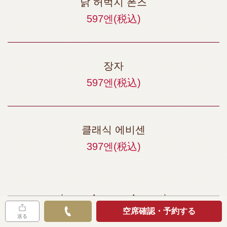
닭 허벅지 폰즈
597엔
(税込)
장자
597엔
(税込)
클래식 에비센
397엔
(税込)
━━╋ 쌀 것 ╋━━
空席確認・予約する
送る