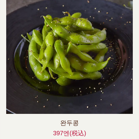
완두콩
397엔
(税込)