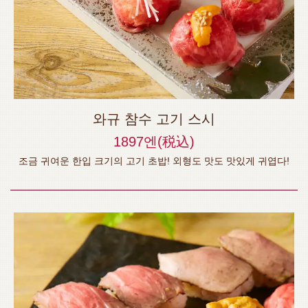
와규 참수 고기 스시
1897엔
(税込)
조금 귀여운 한입 크기의 고기 초밥! 외형도 맛도 맛있게 귀엽다!