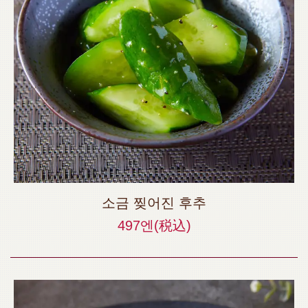
소금 찢어진 후추
497엔
(税込)