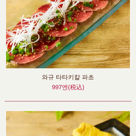
와규 타타키칼 파초
997엔
(税込)