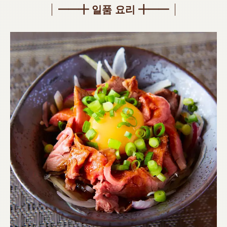
━━╋ 일품 요리 ╋━━