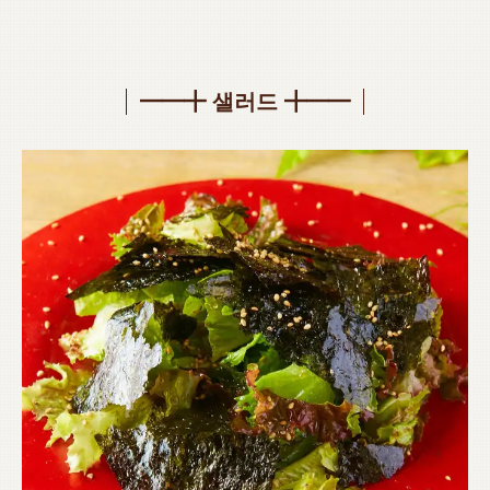
━━╋ 샐러드 ╋━━