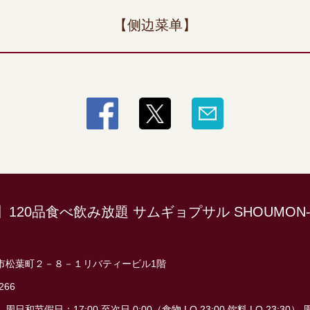
【侧边菜单】
120品食べ飲み放題 サムギョプサル SHOUMON
市松葉町２－８－１リバティービル1階
266
日和节假日：17:00 至次日 0:00（食物 LO 23:00 饮料 LO 23:3