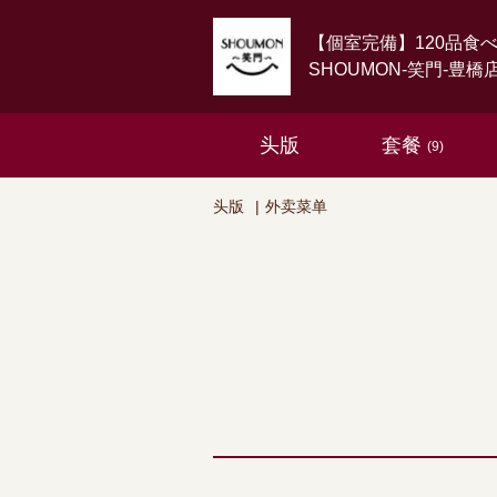
【個室完備】120品食
SHOUMON‐笑門‐豊橋
头版
套餐
(9)
头版
外卖菜单