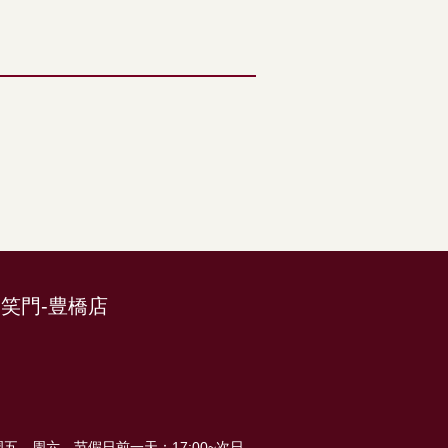
‐笑門‐豊橋店
0） 周五、周六、节假日前一天：17:00~次日