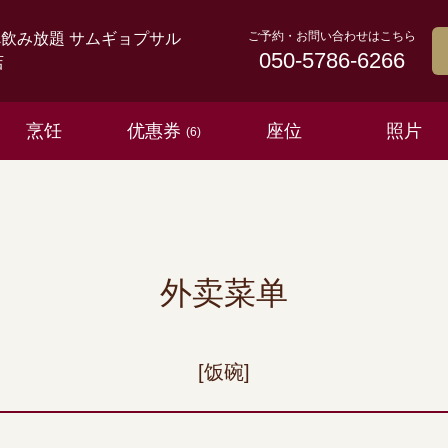
ご予約・お問い合わせはこちら
べ飲み放題 サムギョプサル
050-5786-6266
店
烹饪
优惠券
座位
照片
(6)
外卖菜单
[饭碗]