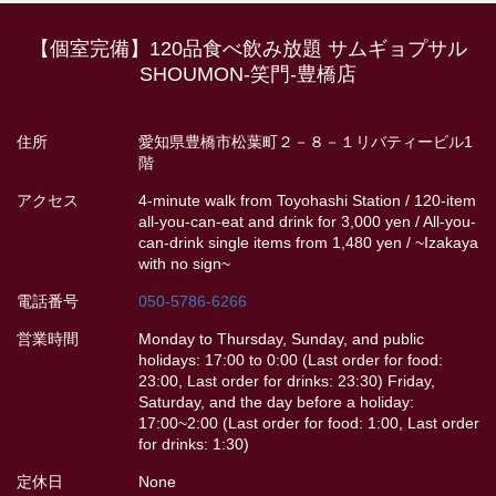
TAKE-OUT MENU | 【個室完備】120品食べ飲み放題 サム
【個室完備】120品食べ飲み放題 サムギョプサル
ギョプサル SHOUMON‐笑門‐豊橋店
SHOUMON‐笑門‐豊橋店
愛知県豊橋市松葉町２－８－１リバティービル1階
https://shoumon.owst.jp/takeouts
住所
愛知県豊橋市松葉町２－８－１リバティービル1
階
お店情報をコピー
アクセス
4-minute walk from Toyohashi Station / 120-item
all-you-can-eat and drink for 3,000 yen / All-you-
can-drink single items from 1,480 yen / ~Izakaya
with no sign~
電話番号
050-5786-6266
閉じる
営業時間
Monday to Thursday, Sunday, and public
holidays: 17:00 to 0:00 (Last order for food:
23:00, Last order for drinks: 23:30) Friday,
Saturday, and the day before a holiday:
17:00~2:00 (Last order for food: 1:00, Last order
for drinks: 1:30)
定休日
None