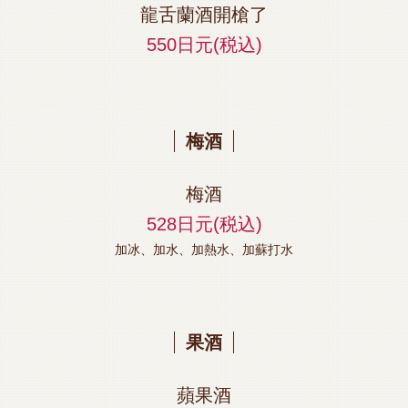
この店舗情報をシェアする
龍舌蘭酒開槍了
550日元
(税込)
飲料 | 【個室完備】120品食べ飲み放題 サムギョプサル
SHOUMON‐笑門‐豊橋店
愛知県豊橋市松葉町２－８－１リバティービル1階
https://shoumon.owst.jp/drinks
梅酒
お店情報をコピー
梅酒
528日元
(税込)
加冰、加水、加熱水、加蘇打水
閉じる
果酒
蘋果酒