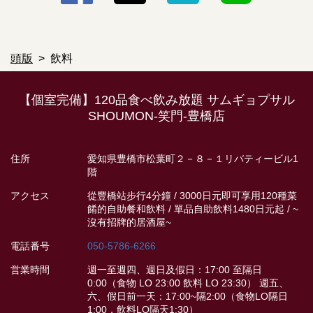
頭版
飲料
【個室完備】120品食べ飲み放題 サムギョプサル
SHOUMON‐笑門‐豊橋店
住所
愛知県豊橋市松葉町２－８－１リバティービル1
階
アクセス
從豐橋站步行4分鐘 / 3000日元即可享用120種菜
餚的自助餐和飲料 / 單品自助飲料1480日元起 / ~
沒有招牌的居酒屋~
電話番号
050-5786-6266
営業時間
週一至週四、週日及假日：17:00 至隔日
0:00（食物 LO 23:00 飲料 LO 23:30） 週五、
六、假日前一天：17:00~隔2:00（食物LO隔日
1:00，飲料LO隔天1:30）