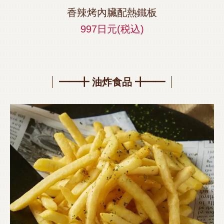
香辣烤內臟配熱鐵板
997日元
(税込)
━━╋ 油炸食品 ╋━━