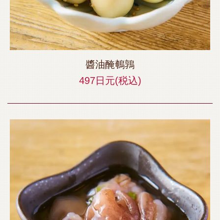
醬油醃鵪鶉
497日元
(税込)