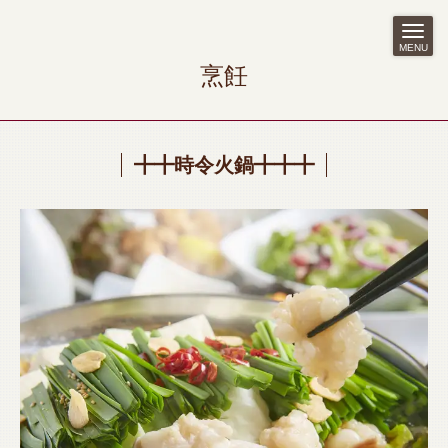
MENU
烹飪
╋╋時令火鍋╋╋╋