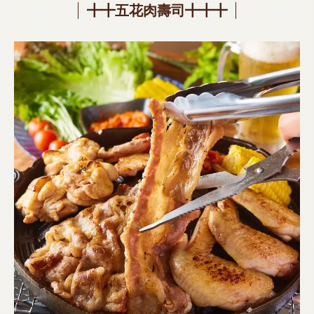
╋╋五花肉壽司╋╋╋