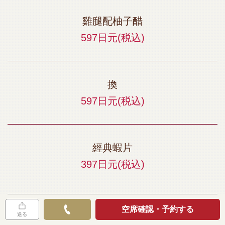
雞腿配柚子醋
597日元
(税込)
換
597日元
(税込)
經典蝦片
397日元
(税込)
空席確認・予約する
送る
╋╋ 米 ╋╋╋