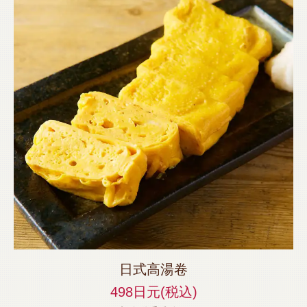
この店舗情報をシェアする
烹飪 | 【個室完備】120品食べ飲み放題 サムギョプサル
SHOUMON‐笑門‐豊橋店
日式高湯卷
愛知県豊橋市松葉町２－８－１リバティービル1階
https://shoumon.owst.jp/foods
498日元
(税込)