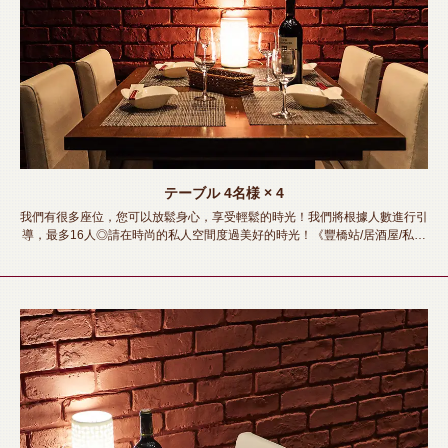
テーブル
4名様
× 4
我們有很多座位，您可以放鬆身心，享受輕鬆的時光！我們將根據人數進行引
導，最多16人◎請在時尚的私人空間度過美好的時光！《豐橋站/居酒屋/私人
房間/肉壽司/熔岩燒烤/無限暢飲/宴會/酒會/女子會/迎送會》