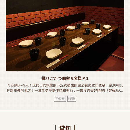
掘りごたつ個室
6名様
× 1
可容納6～9人！現代日式氛圍的下沉式被爐的完全包房空間寬敞，是您可以
輕鬆用餐的地方！一邊享受美味佳餚和美酒，一邊度過美好時光!《豐橋站/居
酒屋/包房/肉壽司/熔岩燒烤/無限暢飲/宴會/酒會/女子會/迎送會》
半個室
喫煙
貸切