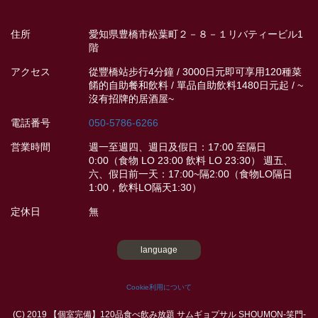
住所
愛知県豊橋市松葉町２－８－１リバティービル1
階
アクセス
從豐橋站步行4分鐘 / 3000日元即可享用120種菜
餚的自助餐和飲料 / 單品自助飲料1480日元起 / ~
沒有招牌的居酒屋~
電話番号
050-5786-6266
営業時間
週一至週四、週日及假日：17:00 至隔日
0:00（食物 LO 23:00 飲料 LO 23:30） 週五、
六、假日前一天：17:00~隔2:00（食物LO隔日
1:00，飲料LO隔天1:30）
定休日
無
language
Cookie利用について
(C) 2019 【個室完備】120品食べ飲み放題 サムギョプサル SHOUMON‐笑門‐