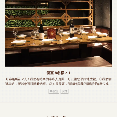
この店舗情報をシェアする
座位 | 【個室完備】120品食べ飲み放題 サムギョプサル
SHOUMON‐笑門‐豊橋店
愛知県豊橋市松葉町２－８－１リバティービル1階
https://shoumon.owst.jp/seats
個室
8名様
× 1
可容納8至12人！我們有時尚的半私人房間，可以讓您平靜地放鬆。◎我們靠
お店情報をコピー
近車站，所以您可以隨時過來。◎如果需要，請隨時與我們聯繫討論座位或舉
辦派對。我們來了！《豐橋站/居酒屋/包房/肉壽司/熔岩燒烤/無限暢飲/宴會/酒
半個室
喫煙
會/女子會/迎送會》