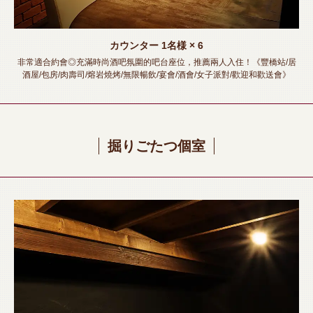
カウンター
1名様
× 6
非常適合約會◎充滿時尚酒吧氛圍的吧台座位，推薦兩人入住！《豐橋站/居
酒屋/包房/肉壽司/熔岩燒烤/無限暢飲/宴會/酒會/女子派對/歡迎和歡送會》
掘りごたつ個室