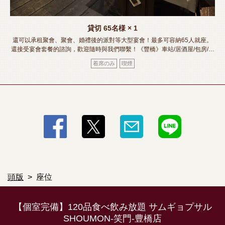
貸切
65名様
× 1
還可以承租聚會、聚會、婚禮後的派對等大型宴會！最多可容納65人就座。
還接受宴會套餐的諮詢，歡迎隨時與我們聯繫！《豐橋》車站/居酒屋/包房/肉
壽司/熔岩燒烤/無限暢飲/宴會/酒會/女子會/迎送會》
着席のみ
喫煙
頭版
座位
【個室完備】120品食べ飲み放題 サムギョプサル
SHOUMON‐笑門‐豊橋店