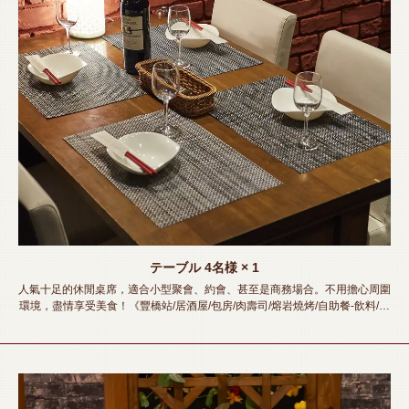
テーブル
4名様
× 1
人氣十足的休閒桌席，適合小型聚會、約會、甚至是商務場合。不用擔心周圍
環境，盡情享受美食！《豐橋站/居酒屋/包房/肉壽司/熔岩燒烤/自助餐-飲料/宴
會/酒會/女生會/迎送會》