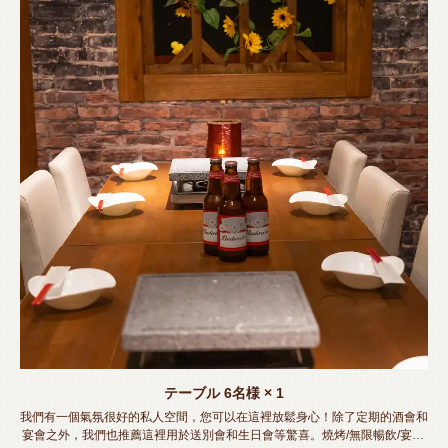
テーブル
6名様
× 1
我們有一個氣氛很好的私人空間，您可以在這裡放鬆身心！除了定期的酒會和
宴會之外，我們也推薦這裡用於送別會和生日會等驚喜。燒烤/無限暢飲/宴會/