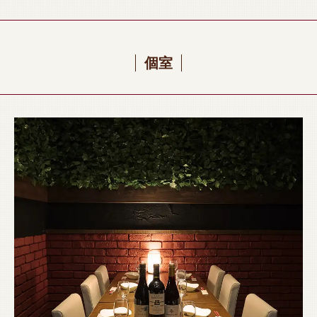
酒會/女生會/迎送會》
個室