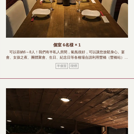
個室
6名様
× 1
可以容納6～8人！我們有半私人房間，氣氛很好，可以讓您放鬆身心。宴
會、女孩之夜、團體聚會、生日、紀念日等各種場合請利用豐橋（豐橋站）。
《豐橋站/居酒屋/包房/肉壽司/熔岩烤/無限暢飲/宴會/酒會/女子會/迎送會》
半個室
喫煙